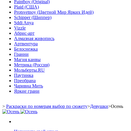
Paintboy (Original)
Plaid (США)
Protsvetnoy (Цветной Мир Ярких Идей)
Schipper (Шиппер)
Sddi Anya
Vizzle
Абрис-арт
Алмазная живопись
Артвентура
Белоснежка
Гранни
Магия канвы
Метрика (Россия)
Мольберты.RU
Паутинка
Преобрана
Чаривна Мить
Яркие грани
>
Раскраски по номерам выбор по сюжету
>
Девушки
>
Осень