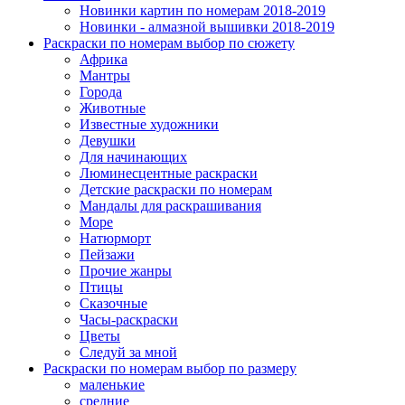
Новинки картин по номерам 2018-2019
Новинки - алмазной вышивки 2018-2019
Раскраски по номерам выбор по сюжету
Африка
Мантры
Города
Животные
Известные художники
Девушки
Для начинающих
Люминесцентные раскраски
Детские раскраски по номерам
Мандалы для раскрашивания
Море
Натюрморт
Пейзажи
Прочие жанры
Птицы
Сказочные
Часы-раскраски
Цветы
Следуй за мной
Раскраски по номерам выбор по размеру
маленькие
средние