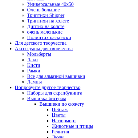
Универсальные 40х50
Очень большие
Триптихи Shipper
Триптихи на холсте
Диптих на холсте
очень маленькие
Полиптих раскраски
Для детского творчества
Аксессуары для творчества
Мольберты
Лаки
Кисти
Рамки
Все для алмазной вышивки
Лампы
Попробуйте другое творчество
Наборы для скрапбукинга
Вышивка бисером
Вышивки по сюжету
Пейзаж
Цветы
Натюрморт
Животные и птицы
Религия
Люди