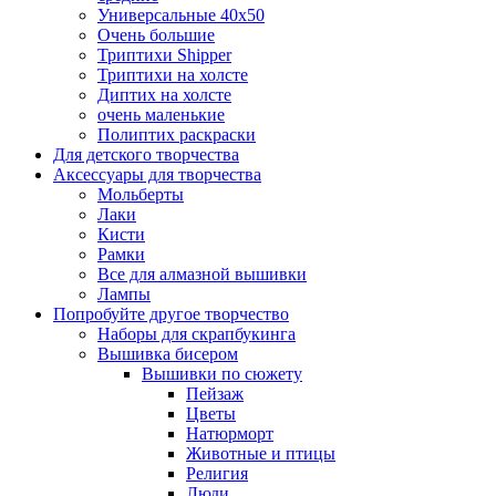
Универсальные 40х50
Очень большие
Триптихи Shipper
Триптихи на холсте
Диптих на холсте
очень маленькие
Полиптих раскраски
Для детского творчества
Аксессуары для творчества
Мольберты
Лаки
Кисти
Рамки
Все для алмазной вышивки
Лампы
Попробуйте другое творчество
Наборы для скрапбукинга
Вышивка бисером
Вышивки по сюжету
Пейзаж
Цветы
Натюрморт
Животные и птицы
Религия
Люди