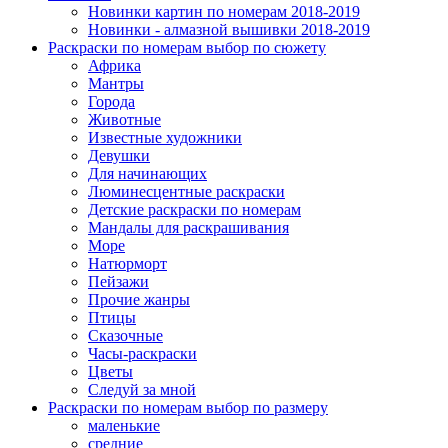
Новинки картин по номерам 2018-2019
Новинки - алмазной вышивки 2018-2019
Раскраски по номерам выбор по сюжету
Африка
Мантры
Города
Животные
Известные художники
Девушки
Для начинающих
Люминесцентные раскраски
Детские раскраски по номерам
Мандалы для раскрашивания
Море
Натюрморт
Пейзажи
Прочие жанры
Птицы
Сказочные
Часы-раскраски
Цветы
Следуй за мной
Раскраски по номерам выбор по размеру
маленькие
средние