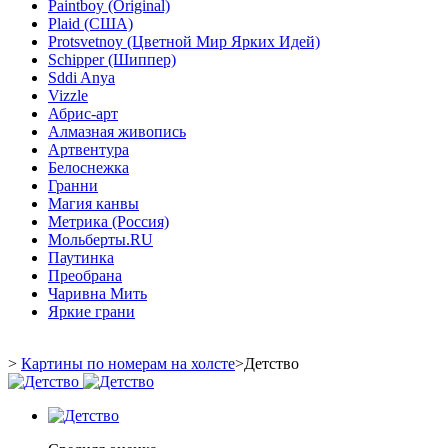
Paintboy (Original)
Plaid (США)
Protsvetnoy (Цветной Мир Ярких Идей)
Schipper (Шиппер)
Sddi Anya
Vizzle
Абрис-арт
Алмазная живопись
Артвентура
Белоснежка
Гранни
Магия канвы
Метрика (Россия)
Мольберты.RU
Паутинка
Преобрана
Чаривна Мить
Яркие грани
>
Картины по номерам на холсте
>
Детство