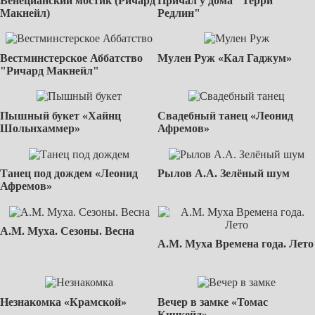
Венецианский мостик (Ричард
Причал у дома "Терри
Макнейл)
Редлин"
Вестминстерское Аббатство
Мулен Руж «Кал Гаджум»
"Ричард Макнейл"
Пышный букет «Хайнц
Свадебный танец «Леонид
Шольнхаммер»
Афремов»
Танец под дождем «Леонид
Рылов А.А. Зелёный шум
Афремов»
А.М. Муха. Сезоны. Весна
А.М. Муха Времена года. Лето
Незнакомка «Крамской»
Вечер в замке «Томас
Кинкейд»