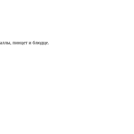
таллы,
пинцет и блюдце.