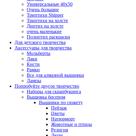
Универсальные 40х50
Очень большие
Триптихи Shipper
Триптихи на холсте
Диптих на холсте
очень маленькие
Полиптих раскраски
Для детского творчества
Аксессуары для творчества
Мольберты
Лаки
Кисти
Рамки
Все для алмазной вышивки
Лампы
Попробуйте другое творчество
Наборы для скрапбукинга
Вышивка бисером
Вышивки по сюжету
Пейзаж
Цветы
Натюрморт
Животные и птицы
Религия
Люди