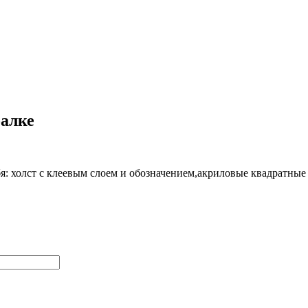
алке
я:
холст с клеевым слоем и обозначением
,акриловые квадратные