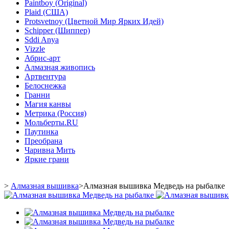
Paintboy (Original)
Plaid (США)
Protsvetnoy (Цветной Мир Ярких Идей)
Schipper (Шиппер)
Sddi Anya
Vizzle
Абрис-арт
Алмазная живопись
Артвентура
Белоснежка
Гранни
Магия канвы
Метрика (Россия)
Мольберты.RU
Паутинка
Преобрана
Чаривна Мить
Яркие грани
>
Алмазная вышивка
>
Алмазная вышивка Медведь на рыбалке