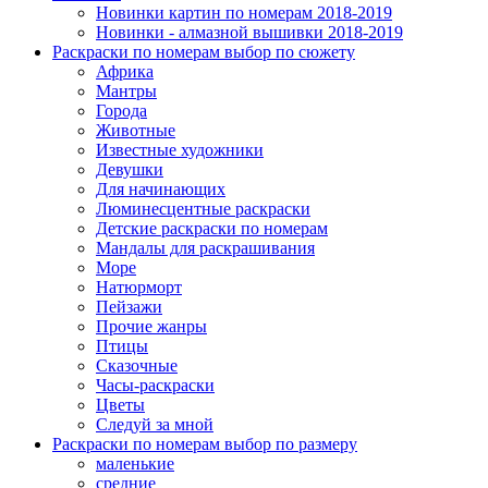
Новинки картин по номерам 2018-2019
Новинки - алмазной вышивки 2018-2019
Раскраски по номерам выбор по сюжету
Африка
Мантры
Города
Животные
Известные художники
Девушки
Для начинающих
Люминесцентные раскраски
Детские раскраски по номерам
Мандалы для раскрашивания
Море
Натюрморт
Пейзажи
Прочие жанры
Птицы
Сказочные
Часы-раскраски
Цветы
Следуй за мной
Раскраски по номерам выбор по размеру
маленькие
средние