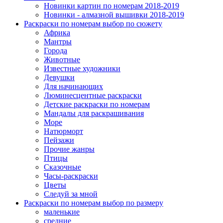
Новинки картин по номерам 2018-2019
Новинки - алмазной вышивки 2018-2019
Раскраски по номерам выбор по сюжету
Африка
Мантры
Города
Животные
Известные художники
Девушки
Для начинающих
Люминесцентные раскраски
Детские раскраски по номерам
Мандалы для раскрашивания
Море
Натюрморт
Пейзажи
Прочие жанры
Птицы
Сказочные
Часы-раскраски
Цветы
Следуй за мной
Раскраски по номерам выбор по размеру
маленькие
средние