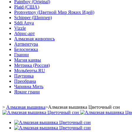
Paintboy (Original)
Plaid (США)
Protsvetnoy (Цветной Мир Ярких Идей)
Schipper (Шиппер)
Sddi Anya
Vizzle
Абрис-арт
Алмазная живопись
Артвентура
Белоснежка
Гранни
Магия канвы
Метрика (Россия)
Мольберты.RU
Паутинка
Преобрана
Чаривна Мить
Яркие грани
>
Алмазная вышивка
>
Алмазная вышивка Цветочный сон