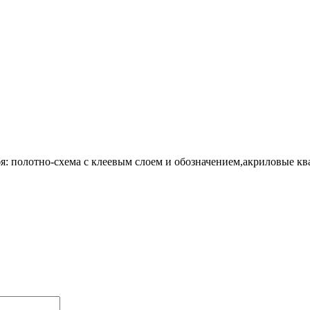
я:
полотно-схема
с клеевым слоем и обозначением
,акриловые кв