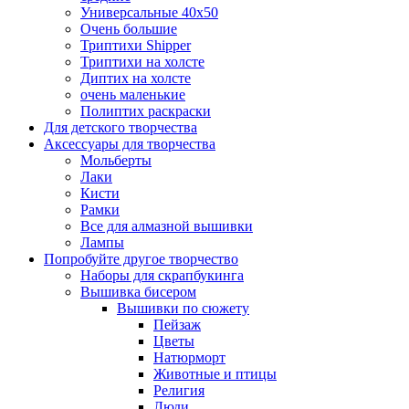
Универсальные 40х50
Очень большие
Триптихи Shipper
Триптихи на холсте
Диптих на холсте
очень маленькие
Полиптих раскраски
Для детского творчества
Аксессуары для творчества
Мольберты
Лаки
Кисти
Рамки
Все для алмазной вышивки
Лампы
Попробуйте другое творчество
Наборы для скрапбукинга
Вышивка бисером
Вышивки по сюжету
Пейзаж
Цветы
Натюрморт
Животные и птицы
Религия
Люди