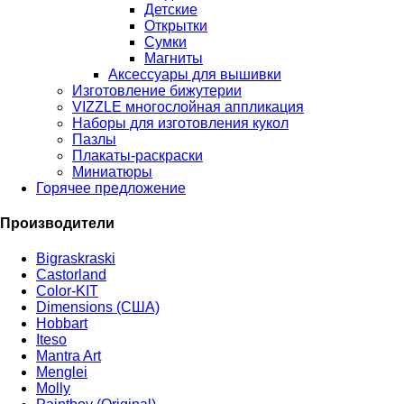
Детские
Открытки
Сумки
Магниты
Аксессуары для вышивки
Изготовление бижутерии
VIZZLE многослойная аппликация
Наборы для изготовления кукол
Пазлы
Плакаты-раскраски
Миниатюры
Горячее предложение
Производители
Bigraskraski
Castorland
Color-KIT
Dimensions (США)
Hobbart
Iteso
Mantra Art
Menglei
Molly