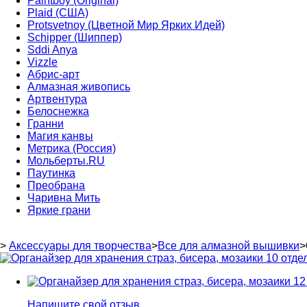
Paintboy (Original)
Plaid (США)
Protsvetnoy (Цветной Мир Ярких Идей)
Schipper (Шиппер)
Sddi Anya
Vizzle
Абрис-арт
Алмазная живопись
Артвентура
Белоснежка
Гранни
Магия канвы
Метрика (Россия)
Мольберты.RU
Паутинка
Преобрана
Чаривна Мить
Яркие грани
>
Аксессуары для творчества
>
Все для алмазной вышивки
>
Напишите свой отзыв