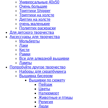
Универсальные 40х50
Очень большие
Триптихи Shipper
Триптихи на холсте
Диптих на холсте
очень маленькие
Полиптих раскраски
Для детского творчества
Аксессуары для творчества
Мольберты
Лаки
Кисти
Рамки
Все для алмазной вышивки
Лампы
Попробуйте другое творчество
Наборы для скрапбукинга
Вышивка бисером
Вышивки по сюжету
Пейзаж
Цветы
Натюрморт
Животные и птицы
Религия
Люди