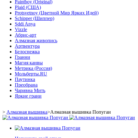
Paintboy (Original)
Plaid (США)
Protsvetnoy (Цветной Мир Ярких Идей)
Schipper (Шиппер)
Sddi Anya
Vizzle
Абрис-арт
Алмазная живопись
Артвентура
Белоснежка
Гранни
Магия канвы
Метрика (Россия)
Мольберты.RU
Паутинка
Преобрана
Чаривна Мить
Яркие грани
>
Алмазная вышивка
>
Алмазная вышивка Попугаи