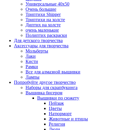
Универсальные 40х50
Очень большие
Триптихи Shipper
Триптихи на холсте
Диптих на холсте
очень маленькие
Полиптих раскраски
Для детского творчества
Аксессуары для творчества
Мольберты
Лаки
Кисти
Рамки
Все для алмазной вышивки
Лампы
Попробуйте другое творчество
Наборы для скрапбукинга
Вышивка бисером
Вышивки по сюжету
Пейзаж
Цветы
Натюрморт
Животные и птицы
Религия
Люди