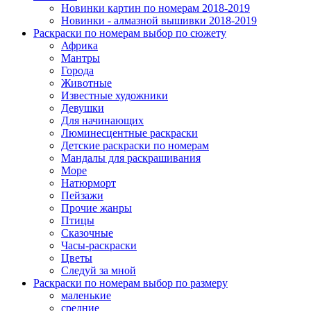
Новинки картин по номерам 2018-2019
Новинки - алмазной вышивки 2018-2019
Раскраски по номерам выбор по сюжету
Африка
Мантры
Города
Животные
Известные художники
Девушки
Для начинающих
Люминесцентные раскраски
Детские раскраски по номерам
Мандалы для раскрашивания
Море
Натюрморт
Пейзажи
Прочие жанры
Птицы
Сказочные
Часы-раскраски
Цветы
Следуй за мной
Раскраски по номерам выбор по размеру
маленькие
средние