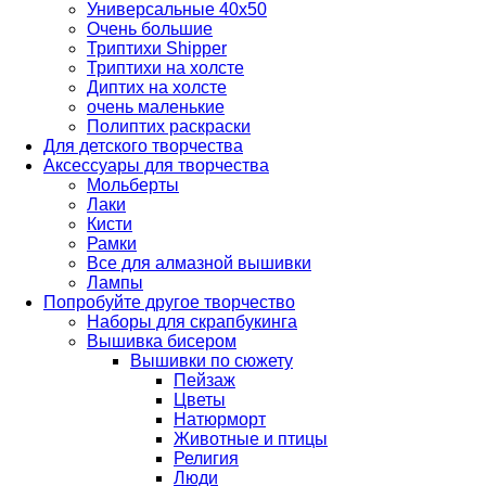
Универсальные 40х50
Очень большие
Триптихи Shipper
Триптихи на холсте
Диптих на холсте
очень маленькие
Полиптих раскраски
Для детского творчества
Аксессуары для творчества
Мольберты
Лаки
Кисти
Рамки
Все для алмазной вышивки
Лампы
Попробуйте другое творчество
Наборы для скрапбукинга
Вышивка бисером
Вышивки по сюжету
Пейзаж
Цветы
Натюрморт
Животные и птицы
Религия
Люди