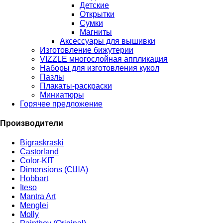
Детские
Открытки
Сумки
Магниты
Аксессуары для вышивки
Изготовление бижутерии
VIZZLE многослойная аппликация
Наборы для изготовления кукол
Пазлы
Плакаты-раскраски
Миниатюры
Горячее предложение
Производители
Bigraskraski
Castorland
Color-KIT
Dimensions (США)
Hobbart
Iteso
Mantra Art
Menglei
Molly