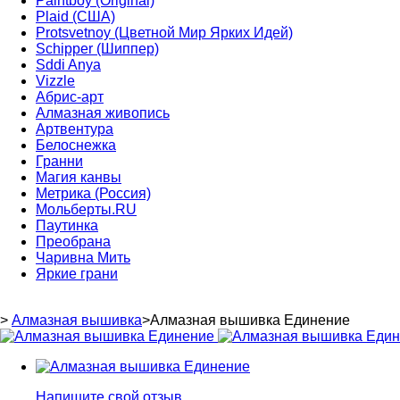
Paintboy (Original)
Plaid (США)
Protsvetnoy (Цветной Мир Ярких Идей)
Schipper (Шиппер)
Sddi Anya
Vizzle
Абрис-арт
Алмазная живопись
Артвентура
Белоснежка
Гранни
Магия канвы
Метрика (Россия)
Мольберты.RU
Паутинка
Преобрана
Чаривна Мить
Яркие грани
>
Алмазная вышивка
>
Алмазная вышивка Единение
Напишите свой отзыв