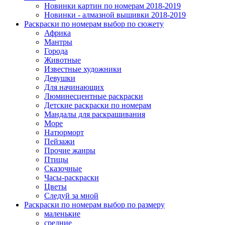
Новинки картин по номерам 2018-2019
Новинки - алмазной вышивки 2018-2019
Раскраски по номерам выбор по сюжету
Африка
Мантры
Города
Животные
Известные художники
Девушки
Для начинающих
Люминесцентные раскраски
Детские раскраски по номерам
Мандалы для раскрашивания
Море
Натюрморт
Пейзажи
Прочие жанры
Птицы
Сказочные
Часы-раскраски
Цветы
Следуй за мной
Раскраски по номерам выбор по размеру
маленькие
средние