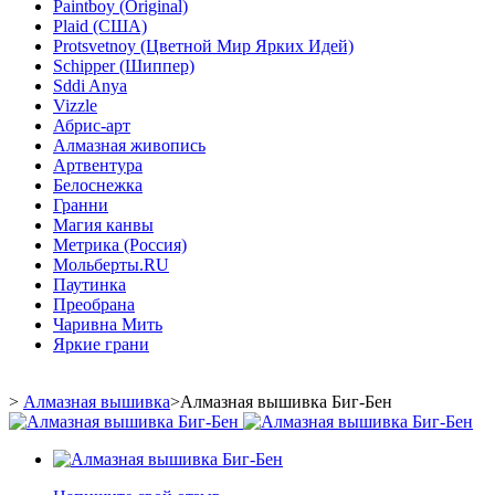
Paintboy (Original)
Plaid (США)
Protsvetnoy (Цветной Мир Ярких Идей)
Schipper (Шиппер)
Sddi Anya
Vizzle
Абрис-арт
Алмазная живопись
Артвентура
Белоснежка
Гранни
Магия канвы
Метрика (Россия)
Мольберты.RU
Паутинка
Преобрана
Чаривна Мить
Яркие грани
>
Алмазная вышивка
>
Алмазная вышивка Биг-Бен