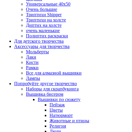
Универсальные 40х50
Очень большие
Триптихи Shipper
Триптихи на холсте
Диптих на холсте
очень маленькие
Полиптих раскраски
Для детского творчества
Аксессуары для творчества
Мольберты
Лаки
Кисти
Рамки
Все для алмазной вышивки
Лампы
Попробуйте другое творчество
Наборы для скрапбукинга
Вышивка бисером
Вышивки по сюжету
Пейзаж
Цветы
Натюрморт
Животные и птицы
Религия
Люди