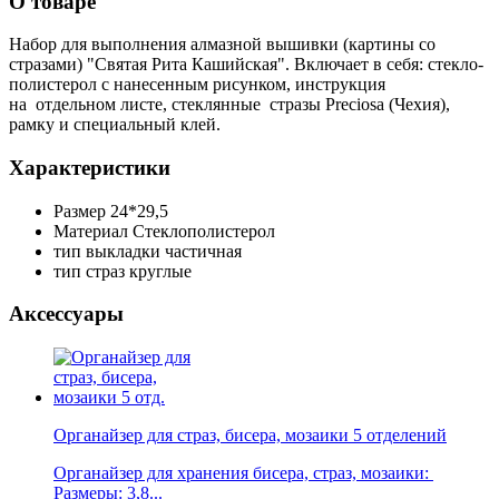
О товаре
Набор для выполнения алмазной вышивки (картины со
стразами) "
Святая Рита Кашийская
". Включает в себя:
стекло-
полистерол с нанесенным рисунком, инструкция
на
отдельном листе,
стеклянные стразы Preciosa (Чехия),
рамку и специальный клей.
Характеристики
Размер
24*29,5
Материал
Стеклополистерол
тип выкладки
частичная
тип страз
круглые
Аксессуары
Органайзер для страз, бисера, мозаики 5 отделений
Органайзер для хранения бисера, страз, мозаики:
Размеры: 3,8...