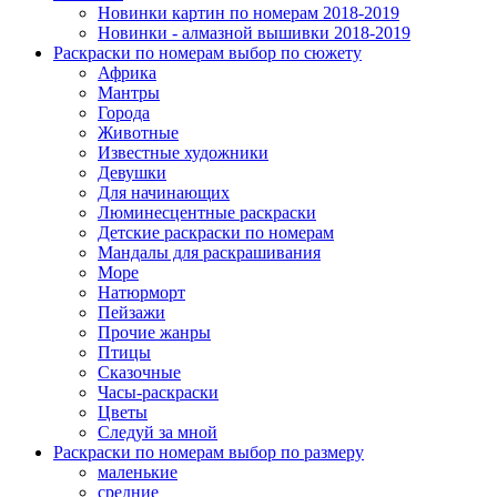
Новинки картин по номерам 2018-2019
Новинки - алмазной вышивки 2018-2019
Раскраски по номерам выбор по сюжету
Африка
Мантры
Города
Животные
Известные художники
Девушки
Для начинающих
Люминесцентные раскраски
Детские раскраски по номерам
Мандалы для раскрашивания
Море
Натюрморт
Пейзажи
Прочие жанры
Птицы
Сказочные
Часы-раскраски
Цветы
Следуй за мной
Раскраски по номерам выбор по размеру
маленькие
средние