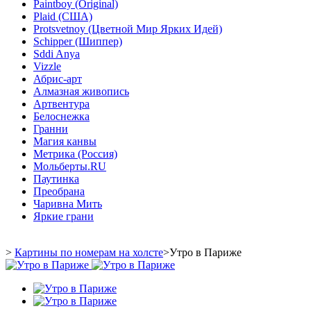
Paintboy (Original)
Plaid (США)
Protsvetnoy (Цветной Мир Ярких Идей)
Schipper (Шиппер)
Sddi Anya
Vizzle
Абрис-арт
Алмазная живопись
Артвентура
Белоснежка
Гранни
Магия канвы
Метрика (Россия)
Мольберты.RU
Паутинка
Преобрана
Чаривна Мить
Яркие грани
>
Картины по номерам на холсте
>
Утро в Париже