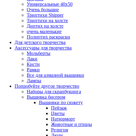
Универсальные 40х50
Очень большие
Триптихи Shipper
Триптихи на холсте
Диптих на холсте
очень маленькие
Полиптих раскраски
Для детского творчества
Аксессуары для творчества
Мольберты
Лаки
Кисти
Рамки
Все для алмазной вышивки
Лампы
Попробуйте другое творчество
Наборы для скрапбукинга
Вышивка бисером
Вышивки по сюжету
Пейзаж
Цветы
Натюрморт
Животные и птицы
Религия
Люди