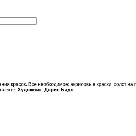
ния красок. Все необходимое:
акриловые краски,
холст на 
мплекте.
Художник:
Дорис Бидл