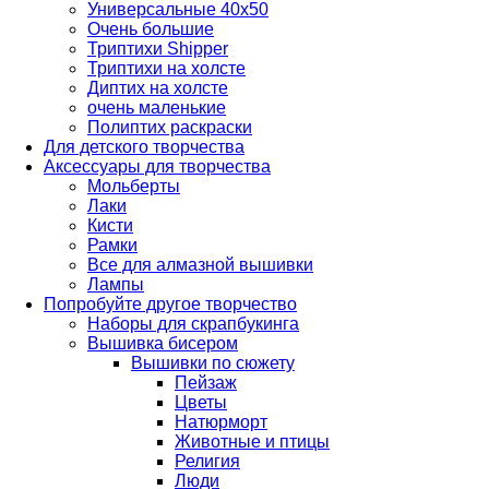
Универсальные 40х50
Очень большие
Триптихи Shipper
Триптихи на холсте
Диптих на холсте
очень маленькие
Полиптих раскраски
Для детского творчества
Аксессуары для творчества
Мольберты
Лаки
Кисти
Рамки
Все для алмазной вышивки
Лампы
Попробуйте другое творчество
Наборы для скрапбукинга
Вышивка бисером
Вышивки по сюжету
Пейзаж
Цветы
Натюрморт
Животные и птицы
Религия
Люди