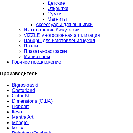
Детские
Открытки
Сумки
Магниты
Аксессуары для вышивки
Изготовление бижутерии
VIZZLE многослойная аппликация
Наборы для изготовления кукол
Пазлы
Плакаты-раскраски
Миниатюры
Горячее предложение
Производители
Bigraskraski
Castorland
Color-KIT
Dimensions (США)
Hobbart
Iteso
Mantra Art
Menglei
Molly