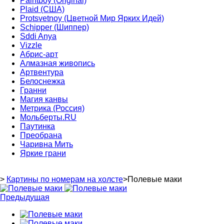
Paintboy (Original)
Plaid (США)
Protsvetnoy (Цветной Мир Ярких Идей)
Schipper (Шиппер)
Sddi Anya
Vizzle
Абрис-арт
Алмазная живопись
Артвентура
Белоснежка
Гранни
Магия канвы
Метрика (Россия)
Мольберты.RU
Паутинка
Преобрана
Чаривна Мить
Яркие грани
>
Картины по номерам на холсте
>
Полевые маки
Предыдущая