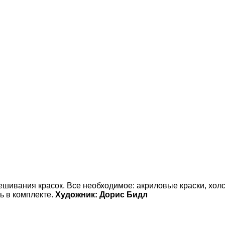
ешивания красок. Все необходимое:
акриловые краски,
холс
ть в комплекте.
Художник:
Дорис Бидл