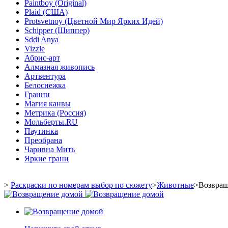
Paintboy (Original)
Plaid (США)
Protsvetnoy (Цветной Мир Ярких Идей)
Schipper (Шиппер)
Sddi Anya
Vizzle
Абрис-арт
Алмазная живопись
Артвентура
Белоснежка
Гранни
Магия канвы
Метрика (Россия)
Мольберты.RU
Паутинка
Преобрана
Чаривна Мить
Яркие грани
>
Раскраски по номерам выбор по сюжету
>
Животные
>
Возвращ