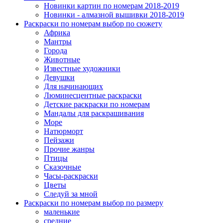
Новинки картин по номерам 2018-2019
Новинки - алмазной вышивки 2018-2019
Раскраски по номерам выбор по сюжету
Африка
Мантры
Города
Животные
Известные художники
Девушки
Для начинающих
Люминесцентные раскраски
Детские раскраски по номерам
Мандалы для раскрашивания
Море
Натюрморт
Пейзажи
Прочие жанры
Птицы
Сказочные
Часы-раскраски
Цветы
Следуй за мной
Раскраски по номерам выбор по размеру
маленькие
средние