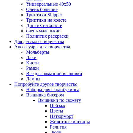
Универсальные 40х50
Очень большие
Триптихи Shipper
Триптихи на холсте
Диптих на холсте
очень маленькие
Полиптих раскраски
Для детского творчества
Аксессуары для творчества
Мольберты
Лаки
Кисти
Рамки
Все для алмазной вышивки
Лампы
Попробуйте другое творчество
Наборы для скрапбукинга
Вышивка бисером
Вышивки по сюжету
Пейзаж
Цветы
Натюрморт
Животные и птицы
Религия
Люди