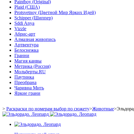
Paintboy (Original)
Plaid (США)
Protsvetnoy (Цветной Мир Ярких Идей)
Schipper (Шиппер)
Sddi Anya
Vizzle
Абрис-арт
Алмазная живопись
Артвентура
Белоснежка
Гранни
Магия канвы
Метрика (Россия)
Мольберты.RU
Паутинка
Преобрана
Чаривна Мить
Яркие грани
>
Раскраски по номерам выбор по сюжету
>
Животные
>
Эльдора