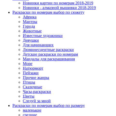
Новинки картин по номерам 2018-2019
Новинки - алмазной вышивки 2018-2019
Раскраски по номерам выбор по сюжету
Африка
Мантры
Города
Животные
Известные художники
Девушки
Для начинающих
Люминесцентные раскраски
Детские раскраски по номерам
Мандалы для раскрашивания
Море
Натюрморт
Пейзажи
Прочие жанры
Птицы
Сказочные
Часы-раскраски
Цветы
Следуй за мной
Раскраски по номерам выбор по размеру
маленькие
средние