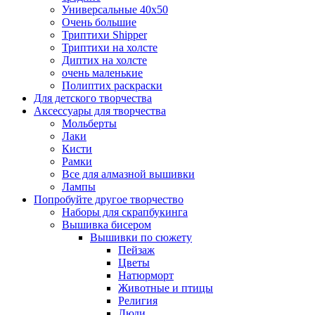
Универсальные 40х50
Очень большие
Триптихи Shipper
Триптихи на холсте
Диптих на холсте
очень маленькие
Полиптих раскраски
Для детского творчества
Аксессуары для творчества
Мольберты
Лаки
Кисти
Рамки
Все для алмазной вышивки
Лампы
Попробуйте другое творчество
Наборы для скрапбукинга
Вышивка бисером
Вышивки по сюжету
Пейзаж
Цветы
Натюрморт
Животные и птицы
Религия
Люди