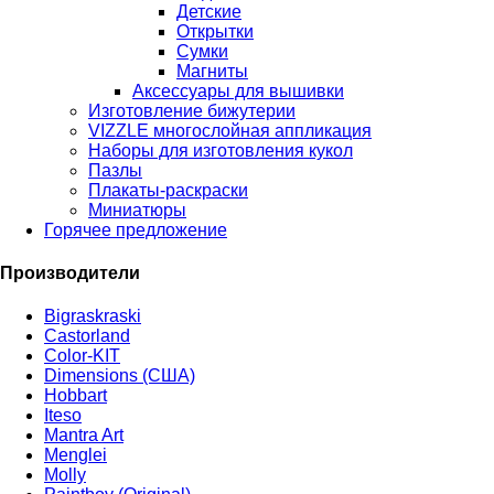
Детские
Открытки
Сумки
Магниты
Аксессуары для вышивки
Изготовление бижутерии
VIZZLE многослойная аппликация
Наборы для изготовления кукол
Пазлы
Плакаты-раскраски
Миниатюры
Горячее предложение
Производители
Bigraskraski
Castorland
Color-KIT
Dimensions (США)
Hobbart
Iteso
Mantra Art
Menglei
Molly