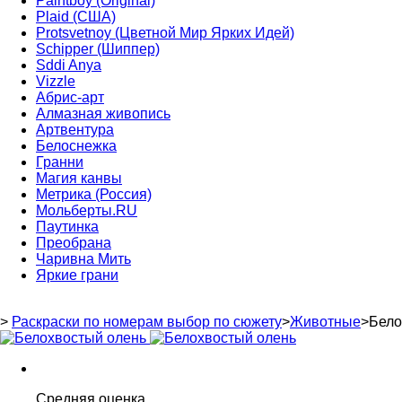
Paintboy (Original)
Plaid (США)
Protsvetnoy (Цветной Мир Ярких Идей)
Schipper (Шиппер)
Sddi Anya
Vizzle
Абрис-арт
Алмазная живопись
Артвентура
Белоснежка
Гранни
Магия канвы
Метрика (Россия)
Мольберты.RU
Паутинка
Преобрана
Чаривна Мить
Яркие грани
>
Раскраски по номерам выбор по сюжету
>
Животные
>
Бело
Средняя оценка