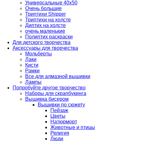
Универсальные 40х50
Очень большие
Триптихи Shipper
Триптихи на холсте
Диптих на холсте
очень маленькие
Полиптих раскраски
Для детского творчества
Аксессуары для творчества
Мольберты
Лаки
Кисти
Рамки
Все для алмазной вышивки
Лампы
Попробуйте другое творчество
Наборы для скрапбукинга
Вышивка бисером
Вышивки по сюжету
Пейзаж
Цветы
Натюрморт
Животные и птицы
Религия
Люди