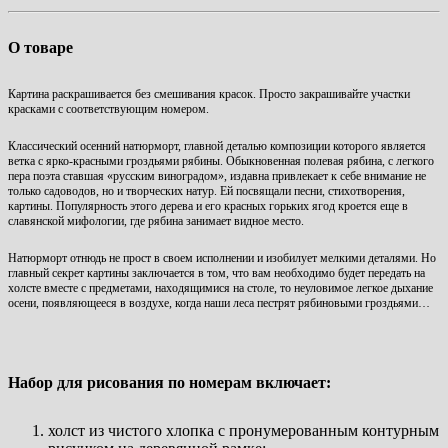
О товаре
Картина раскрашивается без смешивания красок. Просто закрашивайте участки
красками с соответствующим номером.
Классический осенний натюрморт, главной деталью композиции которого является
ветка с ярко-красными гроздьями рябины. Обыкновенная полевая рябина, с легкого
пера поэта ставшая «русским виноградом», издавна привлекает к себе внимание не
только садоводов, но и творческих натур. Ей посвящали песни, стихотворения,
картины. Популярность этого дерева и его красных горьких ягод кроется еще в
славянской мифологии, где рябина занимает видное место.
Натюрморт отнюдь не прост в своем исполнении и изобилует мелкими деталями. Но
главный секрет картины заключается в том, что вам необходимо будет передать на
холсте вместе с предметами, находящимися на столе, то неуловимое легкое дыхание
осени, появляющееся в воздухе, когда наши леса пестрят рябиновыми гроздьями…
Набор для рисования по номерам включает:
холст из чистого хлопка с пронумерованным контурным