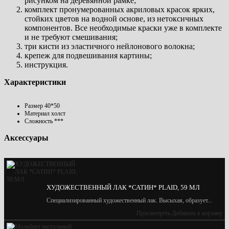
рисунком на деревянной рамке;
комплект пронумерованных акриловых красок ярких,
стойких цветов на водной основе, из нетоксичных
компонентов. Все необходимые краски уже в комплекте
и не требуют смешивания;
три кисти из эластичного нейлонового волокна;
крепеж для подвешивания картины;
инструкция.
Характеристики
Размер
40*50
Материал
холст
Сложность
***
Аксессуары
ХУДОЖЕСТВЕННЫЙ ЛАК *САТИН* PLAID, 59 МЛ
Специализированный художественный лак. Высыхая, образует...
Просмотреть
Добавить в корзину