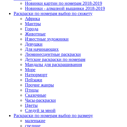
Новинки картин по номерам 2018-2019
Новинки - алмазной вышивки 2018-2019
Раскраски по номерам выбор по сюжету
Африка
Мантры
Города
Животные
Известные художники
Девушки
Для начинающих
Люминесцентные раскраски
Детские раскраски по номерам
Мандалы для раскрашивания
Море
Натюрморт
Пейзажи
Прочие жанры
Птицы
Сказочные
Часы-раскраски
Цветы
Следуй за мной
Раскраски по номерам выбор по размеру
маленькие
средние