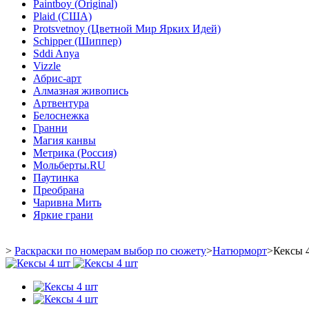
Paintboy (Original)
Plaid (США)
Protsvetnoy (Цветной Мир Ярких Идей)
Schipper (Шиппер)
Sddi Anya
Vizzle
Абрис-арт
Алмазная живопись
Артвентура
Белоснежка
Гранни
Магия канвы
Метрика (Россия)
Мольберты.RU
Паутинка
Преобрана
Чаривна Мить
Яркие грани
>
Раскраски по номерам выбор по сюжету
>
Натюрморт
>
Кексы 