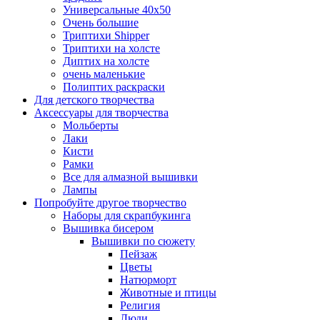
Универсальные 40х50
Очень большие
Триптихи Shipper
Триптихи на холсте
Диптих на холсте
очень маленькие
Полиптих раскраски
Для детского творчества
Аксессуары для творчества
Мольберты
Лаки
Кисти
Рамки
Все для алмазной вышивки
Лампы
Попробуйте другое творчество
Наборы для скрапбукинга
Вышивка бисером
Вышивки по сюжету
Пейзаж
Цветы
Натюрморт
Животные и птицы
Религия
Люди