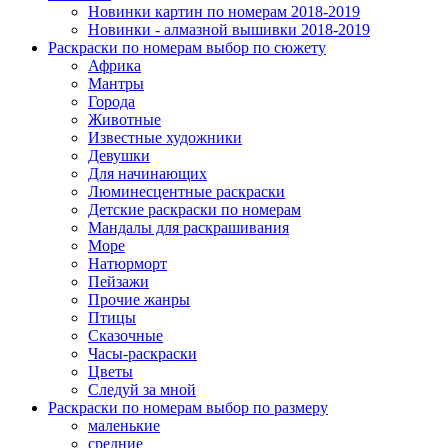
Новинки картин по номерам 2018-2019
Новинки - алмазной вышивки 2018-2019
Раскраски по номерам выбор по сюжету
Африка
Мантры
Города
Животные
Известные художники
Девушки
Для начинающих
Люминесцентные раскраски
Детские раскраски по номерам
Мандалы для раскрашивания
Море
Натюрморт
Пейзажи
Прочие жанры
Птицы
Сказочные
Часы-раскраски
Цветы
Следуй за мной
Раскраски по номерам выбор по размеру
маленькие
средние