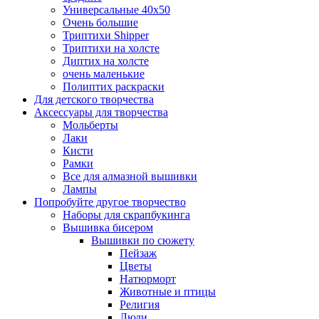
Универсальные 40х50
Очень большие
Триптихи Shipper
Триптихи на холсте
Диптих на холсте
очень маленькие
Полиптих раскраски
Для детского творчества
Аксессуары для творчества
Мольберты
Лаки
Кисти
Рамки
Все для алмазной вышивки
Лампы
Попробуйте другое творчество
Наборы для скрапбукинга
Вышивка бисером
Вышивки по сюжету
Пейзаж
Цветы
Натюрморт
Животные и птицы
Религия
Люди