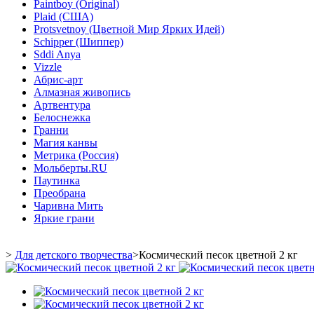
Paintboy (Original)
Plaid (США)
Protsvetnoy (Цветной Мир Ярких Идей)
Schipper (Шиппер)
Sddi Anya
Vizzle
Абрис-арт
Алмазная живопись
Артвентура
Белоснежка
Гранни
Магия канвы
Метрика (Россия)
Мольберты.RU
Паутинка
Преобрана
Чаривна Мить
Яркие грани
>
Для детского творчества
>
Космический песок цветной 2 кг