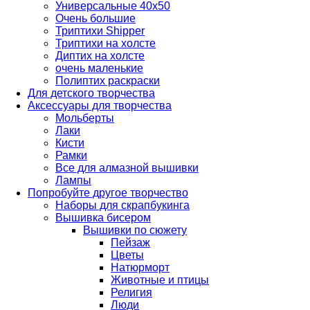
Универсальные 40х50
Очень большие
Триптихи Shipper
Триптихи на холсте
Диптих на холсте
очень маленькие
Полиптих раскраски
Для детского творчества
Аксессуары для творчества
Мольберты
Лаки
Кисти
Рамки
Все для алмазной вышивки
Лампы
Попробуйте другое творчество
Наборы для скрапбукинга
Вышивка бисером
Вышивки по сюжету
Пейзаж
Цветы
Натюрморт
Животные и птицы
Религия
Люди