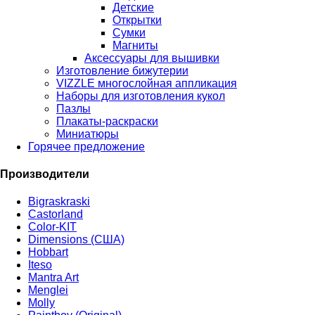
Детские
Открытки
Сумки
Магниты
Аксессуары для вышивки
Изготовление бижутерии
VIZZLE многослойная аппликация
Наборы для изготовления кукол
Пазлы
Плакаты-раскраски
Миниатюры
Горячее предложение
Производители
Bigraskraski
Castorland
Color-KIT
Dimensions (США)
Hobbart
Iteso
Mantra Art
Menglei
Molly