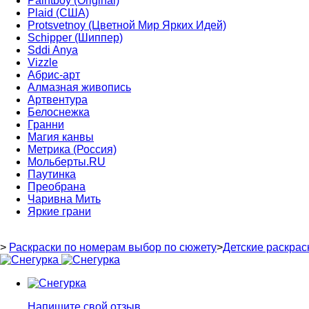
Paintboy (Original)
Plaid (США)
Protsvetnoy (Цветной Мир Ярких Идей)
Schipper (Шиппер)
Sddi Anya
Vizzle
Абрис-арт
Алмазная живопись
Артвентура
Белоснежка
Гранни
Магия канвы
Метрика (Россия)
Мольберты.RU
Паутинка
Преобрана
Чаривна Мить
Яркие грани
>
Раскраски по номерам выбор по сюжету
>
Детские раскрас
Напишите свой отзыв