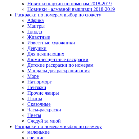
Новинки картин по номерам 2018-2019
Новинки - алмазной вышивки 2018-2019
Раскраски по номерам выбор по сюжету
Африка
Мантры
Города
Животные
Известные художники
Девушки
Для начинающих
Люминесцентные раскраски
Детские раскраски по номерам
Мандалы для раскрашивания
Море
Натюрморт
Пейзажи
Прочие жанры
Птицы
Сказочные
Часы-раскраски
Цветы
Следуй за мной
Раскраски по номерам выбор по размеру
маленькие
средние