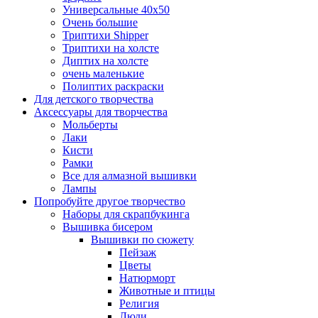
Универсальные 40х50
Очень большие
Триптихи Shipper
Триптихи на холсте
Диптих на холсте
очень маленькие
Полиптих раскраски
Для детского творчества
Аксессуары для творчества
Мольберты
Лаки
Кисти
Рамки
Все для алмазной вышивки
Лампы
Попробуйте другое творчество
Наборы для скрапбукинга
Вышивка бисером
Вышивки по сюжету
Пейзаж
Цветы
Натюрморт
Животные и птицы
Религия
Люди