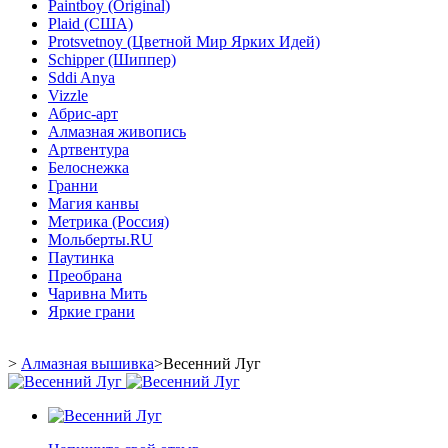
Paintboy (Original)
Plaid (США)
Protsvetnoy (Цветной Мир Ярких Идей)
Schipper (Шиппер)
Sddi Anya
Vizzle
Абрис-арт
Алмазная живопись
Артвентура
Белоснежка
Гранни
Магия канвы
Метрика (Россия)
Мольберты.RU
Паутинка
Преобрана
Чаривна Мить
Яркие грани
>
Алмазная вышивка
>
Весенний Луг