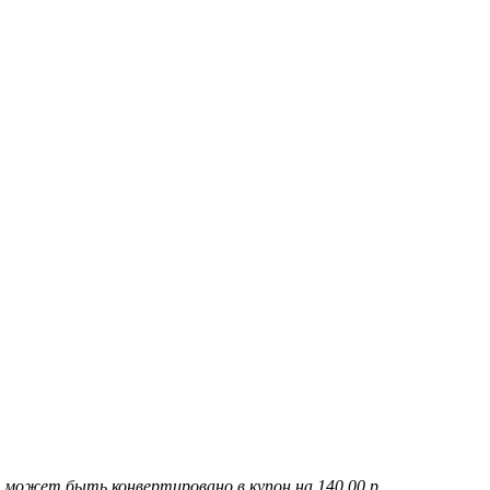
 может быть конвертировано в купон на
140,00 р
.