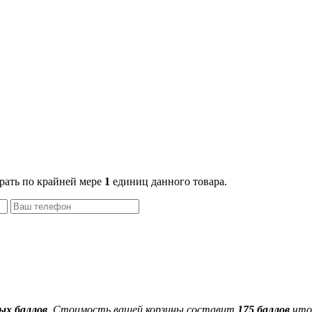
рать по крайней мере
1
единиц данного товара.
ых баллов
. Стоимость вашей корзины составит
175
баллов
что