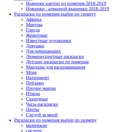
Новинки картин по номерам 2018-2019
Новинки - алмазной вышивки 2018-2019
Раскраски по номерам выбор по сюжету
Африка
Мантры
Города
Животные
Известные художники
Девушки
Для начинающих
Люминесцентные раскраски
Детские раскраски по номерам
Мандалы для раскрашивания
Море
Натюрморт
Пейзажи
Прочие жанры
Птицы
Сказочные
Часы-раскраски
Цветы
Следуй за мной
Раскраски по номерам выбор по размеру
маленькие
средние