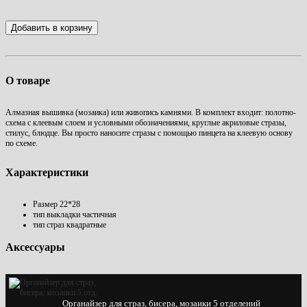
Добавить в корзину
О товаре
Алмазная вышивка (мозаика) или живопись камнями.
В комплект входит: полотно-
схема с клеевым слоем и условными обозначениями, круглые акриловые стразы,
стилус, блюдце.
Вы просто наносите стразы с помощью пинцета на клеевую основу
по схеме.
Характеристики
Размер
22*28
тип выкладки
частичная
тип страз
квадратные
Аксессуары
Органайзер для страз, бисера, мозаики 5 отделений