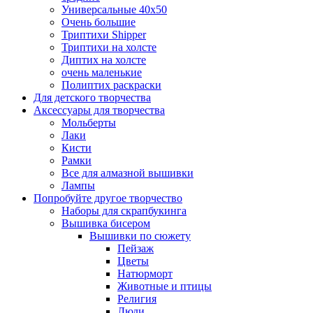
Универсальные 40х50
Очень большие
Триптихи Shipper
Триптихи на холсте
Диптих на холсте
очень маленькие
Полиптих раскраски
Для детского творчества
Аксессуары для творчества
Мольберты
Лаки
Кисти
Рамки
Все для алмазной вышивки
Лампы
Попробуйте другое творчество
Наборы для скрапбукинга
Вышивка бисером
Вышивки по сюжету
Пейзаж
Цветы
Натюрморт
Животные и птицы
Религия
Люди