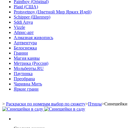
Paintboy (Original)
Plaid (США)
Protsvetnoy (Цветной Мир Ярких Идей)
Schipper (Шиппер)
Sddi Anya
Vizzle
Абрис-арт
Алмазная живопись
Артвентура
Белоснежка
Гранни
Магия канвы
Метрика (Россия)
Мольберты.RU
Паутинка
Преобрана
Чаривна Мить
Яркие грани
>
Раскраски по номерам выбор по сюжету
>
Птицы
>
Синешейки 