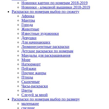
Новинки картин по номерам 2018-2019
Новинки - алмазной вышивки 2018-2019
Раскраски по номерам выбор по сюжету
Африка
Мантры
Города
Животные
Известные художники
Девушки
Для начинающих
Люминесцентные раскраски
Детские раскраски по номерам
Мандалы для раскрашивания
Море
Натюрморт
Пейзажи
Прочие жанры
Птицы
Сказочные
Часы-раскраски
Цветы
Следуй за мной
Раскраски по номерам выбор по размеру
маленькие
средние