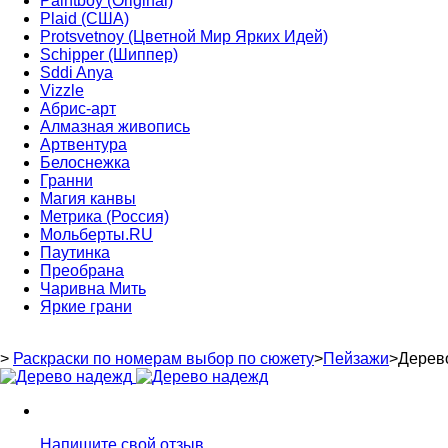
Paintboy (Original)
Plaid (США)
Protsvetnoy (Цветной Мир Ярких Идей)
Schipper (Шиппер)
Sddi Anya
Vizzle
Абрис-арт
Алмазная живопись
Артвентура
Белоснежка
Гранни
Магия канвы
Метрика (Россия)
Мольберты.RU
Паутинка
Преобрана
Чаривна Мить
Яркие грани
>
Раскраски по номерам выбор по сюжету
>
Пейзажи
>
Дерев
Напишите свой отзыв