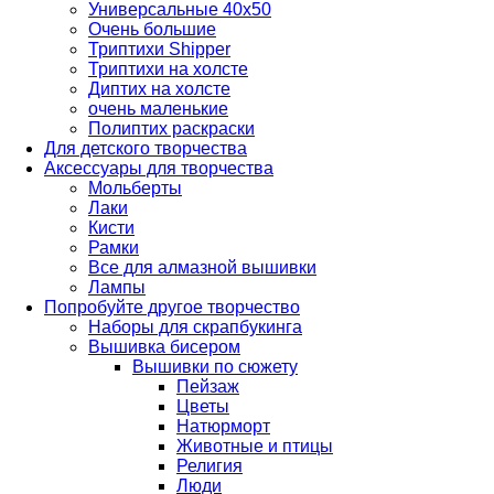
Универсальные 40х50
Очень большие
Триптихи Shipper
Триптихи на холсте
Диптих на холсте
очень маленькие
Полиптих раскраски
Для детского творчества
Аксессуары для творчества
Мольберты
Лаки
Кисти
Рамки
Все для алмазной вышивки
Лампы
Попробуйте другое творчество
Наборы для скрапбукинга
Вышивка бисером
Вышивки по сюжету
Пейзаж
Цветы
Натюрморт
Животные и птицы
Религия
Люди