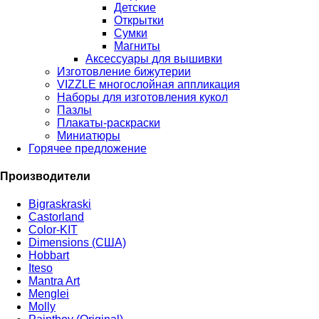
Детские
Открытки
Сумки
Магниты
Аксессуары для вышивки
Изготовление бижутерии
VIZZLE многослойная аппликация
Наборы для изготовления кукол
Пазлы
Плакаты-раскраски
Миниатюры
Горячее предложение
Производители
Bigraskraski
Castorland
Color-KIT
Dimensions (США)
Hobbart
Iteso
Mantra Art
Menglei
Molly