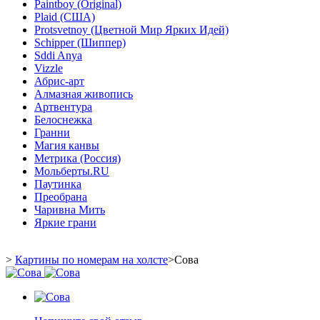
Paintboy (Original)
Plaid (США)
Protsvetnoy (Цветной Мир Ярких Идей)
Schipper (Шиппер)
Sddi Anya
Vizzle
Абрис-арт
Алмазная живопись
Артвентура
Белоснежка
Гранни
Магия канвы
Метрика (Россия)
Мольберты.RU
Паутинка
Преобрана
Чаривна Мить
Яркие грани
>
Картины по номерам на холсте
>
Сова