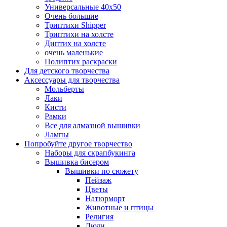
Универсальные 40х50
Очень большие
Триптихи Shipper
Триптихи на холсте
Диптих на холсте
очень маленькие
Полиптих раскраски
Для детского творчества
Аксессуары для творчества
Мольберты
Лаки
Кисти
Рамки
Все для алмазной вышивки
Лампы
Попробуйте другое творчество
Наборы для скрапбукинга
Вышивка бисером
Вышивки по сюжету
Пейзаж
Цветы
Натюрморт
Животные и птицы
Религия
Люди