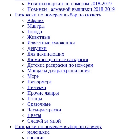
Новинки картин по номерам 2018-2019
Новинки - алмазной вышивки 2018-2019
Раскраски по номерам выбор по сюжету
Африка
Мантры
Города
Животные
Известные художники
Девушки
Для начинающих
Люминесцентные раскраски
Детские раскраски по номерам
Мандалы для раскрашивания
Море
Натюрморт
Пейзажи
Прочие жанры
Птицы
Сказочные
Часы-раскраски
Цветы
Следуй за мной
Раскраски по номерам выбор по размеру
маленькие
средние