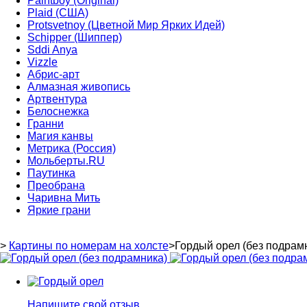
Paintboy (Original)
Plaid (США)
Protsvetnoy (Цветной Мир Ярких Идей)
Schipper (Шиппер)
Sddi Anya
Vizzle
Абрис-арт
Алмазная живопись
Артвентура
Белоснежка
Гранни
Магия канвы
Метрика (Россия)
Мольберты.RU
Паутинка
Преобрана
Чаривна Мить
Яркие грани
>
Картины по номерам на холсте
>
Гордый орел (без подрам
Напишите свой отзыв