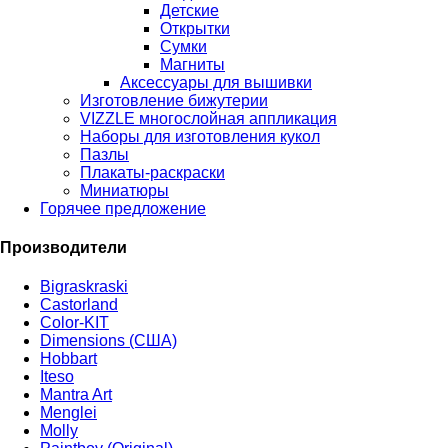
Детские
Открытки
Сумки
Магниты
Аксессуары для вышивки
Изготовление бижутерии
VIZZLE многослойная аппликация
Наборы для изготовления кукол
Пазлы
Плакаты-раскраски
Миниатюры
Горячее предложение
Производители
Bigraskraski
Castorland
Color-KIT
Dimensions (США)
Hobbart
Iteso
Mantra Art
Menglei
Molly