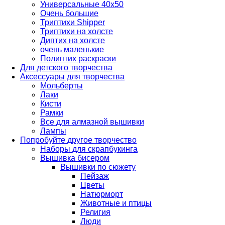
Универсальные 40х50
Очень большие
Триптихи Shipper
Триптихи на холсте
Диптих на холсте
очень маленькие
Полиптих раскраски
Для детского творчества
Аксессуары для творчества
Мольберты
Лаки
Кисти
Рамки
Все для алмазной вышивки
Лампы
Попробуйте другое творчество
Наборы для скрапбукинга
Вышивка бисером
Вышивки по сюжету
Пейзаж
Цветы
Натюрморт
Животные и птицы
Религия
Люди