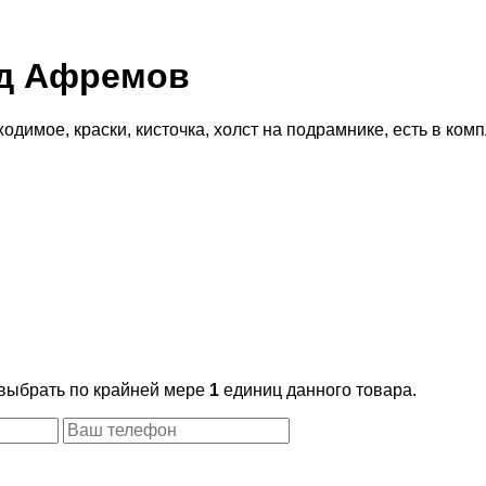
ид Афремов
димое, краски, кисточка, холст на подрамнике, есть в комп
 выбрать по крайней мере
1
единиц данного товара.