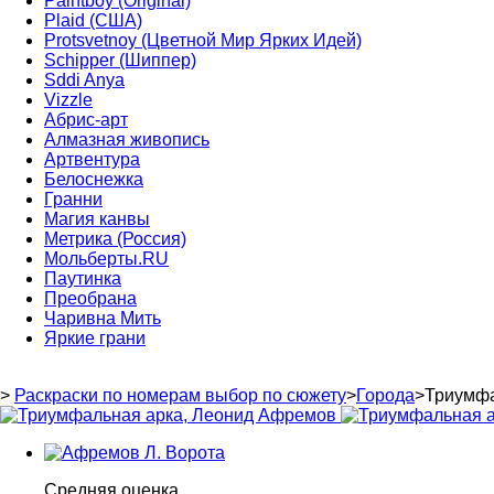
Paintboy (Original)
Plaid (США)
Protsvetnoy (Цветной Мир Ярких Идей)
Schipper (Шиппер)
Sddi Anya
Vizzle
Абрис-арт
Алмазная живопись
Артвентура
Белоснежка
Гранни
Магия канвы
Метрика (Россия)
Мольберты.RU
Паутинка
Преобрана
Чаривна Мить
Яркие грани
>
Раскраски по номерам выбор по сюжету
>
Города
>
Триумфа
Средняя оценка