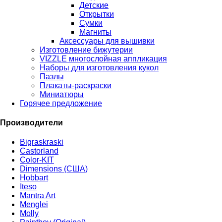
Детские
Открытки
Сумки
Магниты
Аксессуары для вышивки
Изготовление бижутерии
VIZZLE многослойная аппликация
Наборы для изготовления кукол
Пазлы
Плакаты-раскраски
Миниатюры
Горячее предложение
Производители
Bigraskraski
Castorland
Color-KIT
Dimensions (США)
Hobbart
Iteso
Mantra Art
Menglei
Molly