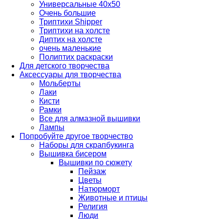
Универсальные 40х50
Очень большие
Триптихи Shipper
Триптихи на холсте
Диптих на холсте
очень маленькие
Полиптих раскраски
Для детского творчества
Аксессуары для творчества
Мольберты
Лаки
Кисти
Рамки
Все для алмазной вышивки
Лампы
Попробуйте другое творчество
Наборы для скрапбукинга
Вышивка бисером
Вышивки по сюжету
Пейзаж
Цветы
Натюрморт
Животные и птицы
Религия
Люди