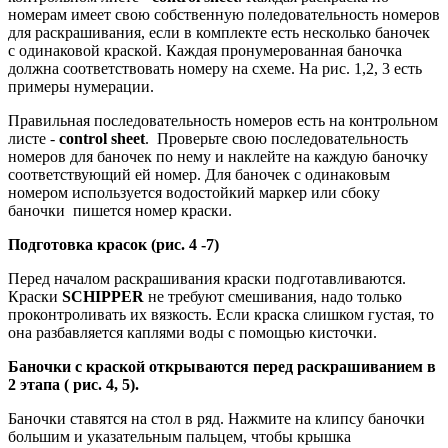
номерам имеет свою собственную поледовательность номеров
для раскрашивания, если в комплекте есть несколько баночек
с одинаковой краской. Каждая пронумерованная баночка
должна соответствовать номеру на схеме. На рис. 1,2, 3 есть
примеры нумерации.
Правильная последовательность номеров есть на контрольном
листе -
control sheet
. Проверьте свою последовательность
номеров для баночек по нему и наклейте на каждую баночку
соответствующий ей номер. Для баночек с одинаковым
номером используется водостойкий маркер или сбоку
баночки пишется номер краски.
Подготовка красок (рис. 4 -7)
Перед началом раскрашивания краски подготавливаются.
Краски
SCHIPPER
не требуют смешивания, надо только
проконтроливать их вязкость. Если краска слишком густая, то
она разбавляется каплями воды с помощью кисточки.
Баночки с краской открываются перед раскрашиванием в
2 этапа ( рис. 4, 5).
Баночки ставятся на стол в ряд. Нажмите на клипсу баночки
большим и указательным пальцем, чтобы крышка